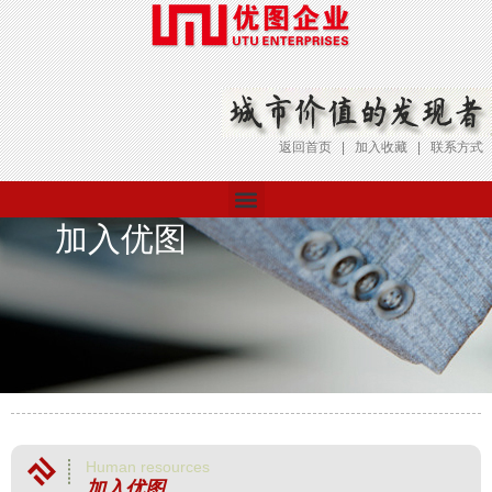
跳
至
内
容
返回首页 | 加入收藏 | 联系方式
菜
加入优图
单
Human resources
加入优图