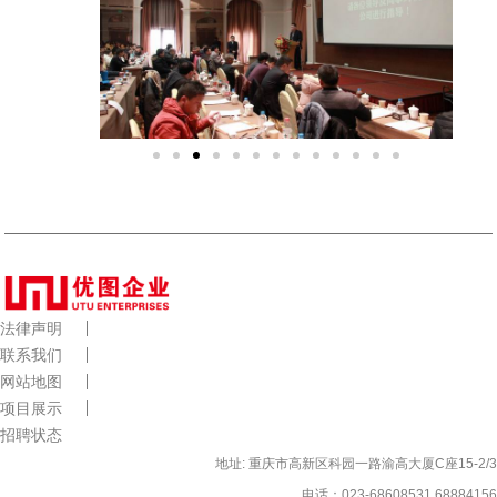
法律声明
联系我们
网站地图
项目展示
招聘状态
地址: 重庆市高新区科园一路渝高大厦C座15-2/3
电话：023-68608531 68884156