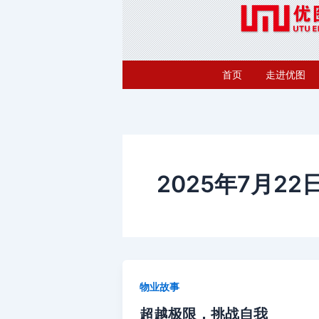
跳
至
内
容
首页
走进优图
2025年7月22
物业故事
超越极限，挑战自我